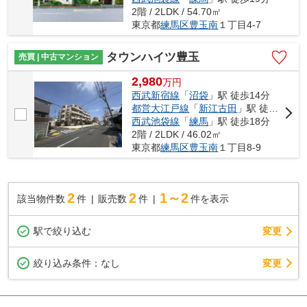
2階 / 2LDK / 54.70㎡
東京都
練馬区
豊玉南
１丁目4-7
タウンハイツ豊玉
売買 | 中古マンション
2,980
万
円
西武新宿線
「
沼袋
」駅 徒歩14分
都営大江戸線
「
新江古田
」駅 徒歩18分
西武池袋線
「
練馬
」駅 徒歩18分
2階 / 2LDK / 46.02㎡
東京都
練馬区
豊玉南
１丁目8-9
2
2
1～2
該当物件数
件
販売数
件
件を表示
駅で絞り込む
変更
変更
絞り込み条件：
なし