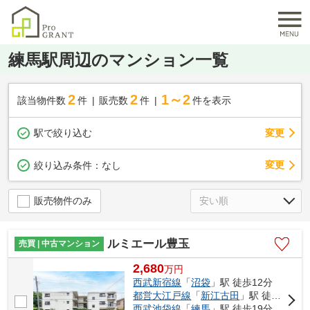
練馬駅周辺のマンション一覧
2
2
1～2
該当物件数
件
販売数
件
件を表示
駅で絞り込む
変更
変更
絞り込み条件：
なし
販売物件のみ
ルミエール豊玉
売買 | 中古マンション
2,680
万
円
西武新宿線
「
沼袋
」駅 徒歩12分
都営大江戸線
「
新江古田
」駅 徒歩15分
西武池袋線
「
練馬
」駅 徒歩19分