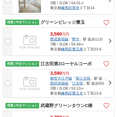
1階 / 2LDK / 54.01㎡
東京都
練馬区
貫井
３丁目14
グリーンビレッジ豊玉
売買 | 中古マンション
3,590
万
円
西武新宿線
「
野方
」駅 徒歩11分
7階 / 3LDK / 59.40㎡
東京都
練馬区
豊玉南
２丁目23-6
江古田第3ローヤルコーポ
売買 | 中古マンション
3,590
万
円
都営大江戸線
「
新江古田
」駅 徒歩3分
西武池袋線
「
江古田
」駅 徒歩8分
1階 / 2LDK / 53.13㎡
東京都
練馬区
豊玉北
１丁目13-6
武蔵野グリーンタウンC棟
売買 | 中古マンション