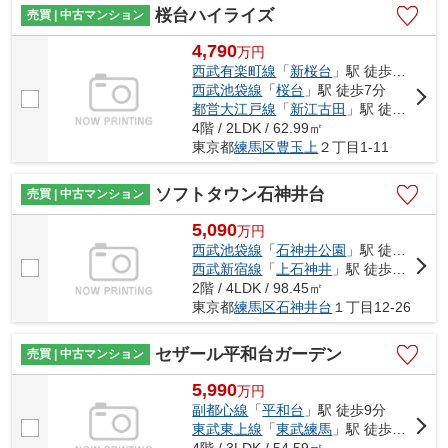
桜台ハイライズ
売買 | 中古マンション
4,790
万
円
西武有楽町線
「
新桜台
」駅 徒歩6分
西武池袋線
「
桜台
」駅 徒歩7分
都営大江戸線
「
新江古田
」駅 徒歩11分
4階 / 2LDK / 62.99㎡
東京都
練馬区
豊玉上
２丁目1-11
ソフトタウン石神井台
売買 | 中古マンション
5,090
万
円
西武池袋線
「
石神井公園
」駅 徒歩21分
西武新宿線
「
上石神井
」駅 徒歩17分
2階 / 4LDK / 98.45㎡
東京都
練馬区
石神井台
１丁目12-26
セザール平和台ガーデン
売買 | 中古マンション
5,990
万
円
副都心線
「
平和台
」駅 徒歩9分
東武東上線
「
東武練馬
」駅 徒歩19分
4階 / 3LDK / 54.59㎡