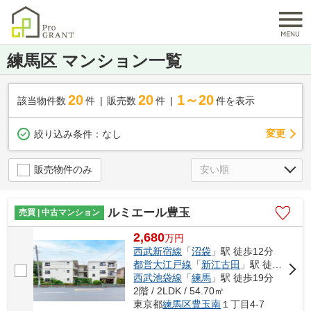
練馬区 マンション一覧
20
20
1～20
該当物件数
件
販売数
件
件を表示
変更
絞り込み条件：
なし
販売物件のみ
ルミエール豊玉
売買 | 中古マンション
2,680
万
円
西武新宿線
「
沼袋
」駅 徒歩12分
都営大江戸線
「
新江古田
」駅 徒歩15分
西武池袋線
「
練馬
」駅 徒歩19分
2階 / 2LDK / 54.70㎡
東京都
練馬区
豊玉南
１丁目4-7