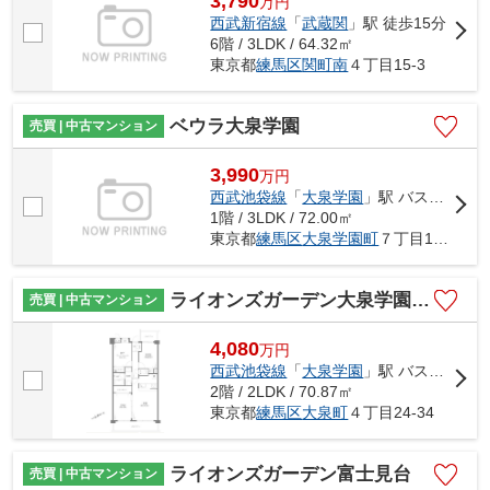
3,790
万
円
西武新宿線
「
武蔵関
」駅 徒歩15分
6階 / 3LDK / 64.32㎡
東京都
練馬区
関町南
４丁目15-3
ベウラ大泉学園
売買 | 中古マンション
3,990
万
円
西武池袋線
「
大泉学園
」駅 バス16分 「都民農園」 停歩5分
1階 / 3LDK / 72.00㎡
東京都
練馬区
大泉学園町
７丁目19-26
ライオンズガーデン大泉学園第2
売買 | 中古マンション
4,080
万
円
西武池袋線
「
大泉学園
」駅 バス19分 「大泉町四丁目」 停歩4分
2階 / 2LDK / 70.87㎡
東京都
練馬区
大泉町
４丁目24-34
ライオンズガーデン富士見台
売買 | 中古マンション