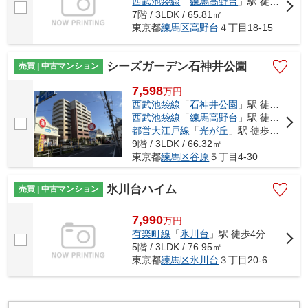
西武池袋線
「
練馬高野台
」駅 徒歩12分
7階 / 3LDK / 65.81㎡
東京都
練馬区
高野台
４丁目18-15
シーズガーデン石神井公園
売買 | 中古マンション
7,598
万
円
西武池袋線
「
石神井公園
」駅 徒歩13分
西武池袋線
「
練馬高野台
」駅 徒歩17分
都営大江戸線
「
光が丘
」駅 徒歩29分
9階 / 3LDK / 66.32㎡
東京都
練馬区
谷原
５丁目4-30
氷川台ハイム
売買 | 中古マンション
7,990
万
円
有楽町線
「
氷川台
」駅 徒歩4分
5階 / 3LDK / 76.95㎡
東京都
練馬区
氷川台
３丁目20-6