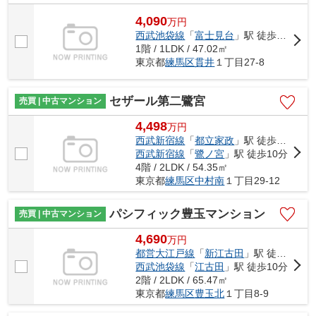
4,090
万
円
西武池袋線
「
富士見台
」駅 徒歩2分
1階 / 1LDK / 47.02㎡
東京都
練馬区
貫井
１丁目27-8
セザール第二鷺宮
売買 | 中古マンション
4,498
万
円
西武新宿線
「
都立家政
」駅 徒歩6分
西武新宿線
「
鷺ノ宮
」駅 徒歩10分
4階 / 2LDK / 54.35㎡
東京都
練馬区
中村南
１丁目29-12
パシフィック豊玉マンション
売買 | 中古マンション
4,690
万
円
都営大江戸線
「
新江古田
」駅 徒歩2分
西武池袋線
「
江古田
」駅 徒歩10分
2階 / 2LDK / 65.47㎡
東京都
練馬区
豊玉北
１丁目8-9