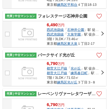
東京都
練馬区
平和台
４丁目18-13
フォレステージ石神井公園
売買 | 中古マンション
6,490
万
円
西武池袋線
「
石神井公園
」駅 徒歩13分
西武池袋線
「
大泉学園
」駅 徒歩13分
3階 / 3LDK / 73.46㎡
東京都
練馬区
東大泉
１丁目2-17
パークサイド光が丘
売買 | 中古マンション
6,790
万
円
都営大江戸線
「
光が丘
」駅 徒歩9分
都営大江戸線
「
練馬春日町
」駅 徒歩13分
7階 / 3LDK / 71.02㎡
東京都
練馬区
光が丘
３丁目３-８
レーベンリヴァーレタワーザ・テラス
売買 | 中古マンション
6,790
万
円