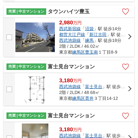
タウンハイツ豊玉
売買 | 中古マンション
2,980
万
円
西武新宿線
「
沼袋
」駅 徒歩14分
都営大江戸線
「
新江古田
」駅 徒歩18分
西武池袋線
「
練馬
」駅 徒歩18分
2階 / 2LDK / 46.02㎡
東京都
練馬区
豊玉南
１丁目8-9
富士見台マンション
売買 | 中古マンション
3,180
万
円
西武池袋線
「
富士見台
」駅 徒歩2分
2階 / 2LDK / 48.68㎡
東京都
練馬区
貫井
３丁目14-12
富士見台マンション
売買 | 中古マンション
3,180
万
円
西武池袋線
「
富士見台
」駅 徒歩2分