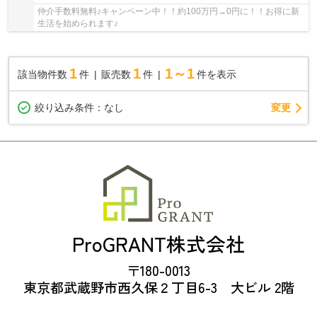
仲介手数料無料♪キャンペーン中！！約100万円→0円に！！お得に新
生活を始められます♪
1
1
1～1
該当物件数
件
販売数
件
件を表示
変更
絞り込み条件：
なし
ProGRANT株式会社
〒180-0013
東京都武蔵野市西久保２丁目6-3 大ビル 2階