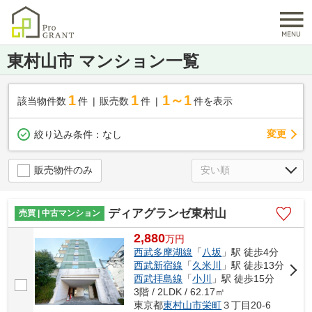
東村山市 マンション一覧
1
1
1～1
該当物件数
件
販売数
件
件を表示
変更
絞り込み条件：
なし
販売物件のみ
ディアグランゼ東村山
売買 | 中古マンション
2,880
万
円
西武多摩湖線
「
八坂
」駅 徒歩4分
西武新宿線
「
久米川
」駅 徒歩13分
西武拝島線
「
小川
」駅 徒歩15分
3階 / 2LDK / 62.17㎡
東京都
東村山市
栄町
３丁目20-6