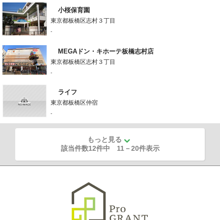
小桜保育園
東京都板橋区志村３丁目
-
MEGAドン・キホーテ板橋志村店
東京都板橋区志村３丁目
-
ライフ
東京都板橋区仲宿
-
もっと見る
該当件数12件中
11
－
20
件表示