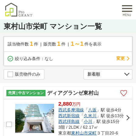
東村山市栄町 マンション一覧
1
1
1～1
該当物件数
件
販売数
件
件を表示
変更
絞り込み条件：
なし
販売物件のみ
ディアグランゼ東村山
売買 | 中古マンション
2,880
万
円
西武多摩湖線
「
八坂
」駅 徒歩4分
西武新宿線
「
久米川
」駅 徒歩13分
西武拝島線
「
小川
」駅 徒歩15分
3階 / 2LDK / 62.17㎡
東京都
東村山市
栄町
３丁目20-6