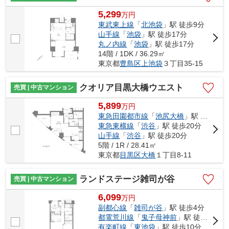
5,299
万
円
東武東上線
「
北池袋
」駅 徒歩9分
山手線
「
池袋
」駅 徒歩17分
丸ノ内線
「
池袋
」駅 徒歩17分
14階 / 1DK / 36.29㎡
東京都
豊島区
上池袋
３丁目35-15
クオリア目黒大橋ウエスト
売買 | 中古マンション
5,899
万
円
東急田園都市線
「
池尻大橋
」駅 徒歩5分
東急東横線
「
渋谷
」駅 徒歩20分
山手線
「
渋谷
」駅 徒歩20分
5階 / 1R / 28.41㎡
東京都
目黒区
大橋
１丁目8-11
ランドステージ雑司が谷
売買 | 中古マンション
6,099
万
円
副都心線
「
雑司が谷
」駅 徒歩4分
都電荒川線
「
鬼子母神前
」駅 徒歩4分
有楽町線
「
東池袋
」駅 徒歩10分