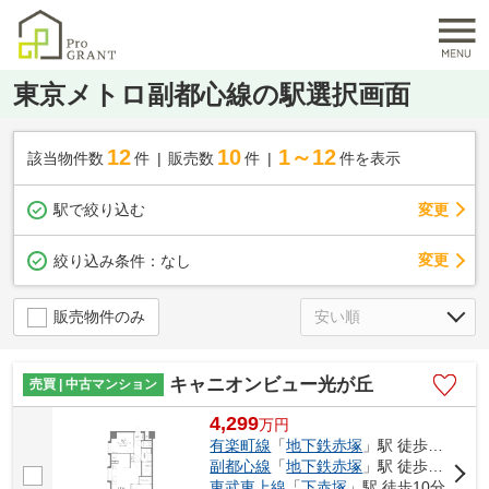
東京メトロ副都心線の駅選択画面
12
10
1～12
該当物件数
件
販売数
件
件を表示
駅で絞り込む
変更
変更
絞り込み条件：
なし
販売物件のみ
キャニオンビュー光が丘
売買 | 中古マンション
4,299
万
円
有楽町線
「
地下鉄赤塚
」駅 徒歩7分
副都心線
「
地下鉄赤塚
」駅 徒歩7分
東武東上線
「
下赤塚
」駅 徒歩10分