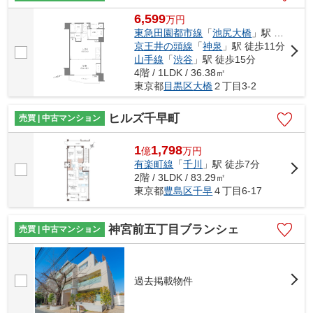
6,599
万
円
東急田園都市線
「
池尻大橋
」駅 徒歩9分
京王井の頭線
「
神泉
」駅 徒歩11分
山手線
「
渋谷
」駅 徒歩15分
4階 / 1LDK / 36.38㎡
東京都
目黒区
大橋
２丁目3-2
ヒルズ千早町
売買 | 中古マンション
1
1,798
億
万
円
有楽町線
「
千川
」駅 徒歩7分
2階 / 3LDK / 83.29㎡
東京都
豊島区
千早
４丁目6-17
神宮前五丁目ブランシェ
売買 | 中古マンション
過去掲載物件