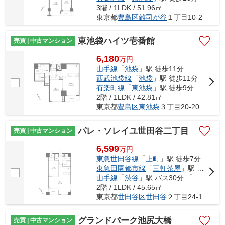
3階 / 1LDK / 51.96㎡
東京都
豊島区
雑司が谷
１丁目10-2
東池袋ハイツ壱番館
売買 | 中古マンション
6,180
万
円
山手線
「
池袋
」駅 徒歩11分
西武池袋線
「
池袋
」駅 徒歩11分
有楽町線
「
東池袋
」駅 徒歩9分
2階 / 1LDK / 42.81㎡
東京都
豊島区
東池袋
３丁目20-20
パレ・ソレイユ世田谷二丁目
売買 | 中古マンション
6,599
万
円
東急世田谷線
「
上町
」駅 徒歩7分
東急田園都市線
「
三軒茶屋
」駅 バス15分 「松ヶ丘交番前」 停歩1分
山手線
「
渋谷
」駅 バス30分 「松ヶ丘交番前」 停歩1分
2階 / 1LDK / 45.65㎡
東京都
世田谷区
世田谷
２丁目24-1
グランドパーク池尻大橋
売買 | 中古マンション