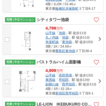
4階 / 1LDK / 53.46㎡
東京都
板橋区
赤塚新町
３丁目8-17
シティタワー池袋
売買 | 中古マンション
4,799
万
円
山手線
「
池袋
」駅 徒歩11分
丸ノ内線
「
池袋
」駅 徒歩11分
有楽町線
「
東池袋
」駅 徒歩10分
3階 / 1K / 24.69㎡
東京都
豊島区
東池袋
２丁目38-4
パストラルハイム面影橋
売買 | 中古マンション
4,999
万
円
山手線
「
高田馬場
」駅 徒歩13分
東西線
「
早稲田
」駅 徒歩13分
副都心線
「
西早稲田
」駅 徒歩11分
4階 / 1R / 32.18㎡
東京都
新宿区
西早稲田
３丁目8-1
LE-LION IKEBUKURO COMFORT
売買 | 中古マンション