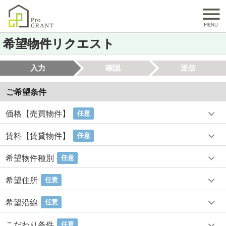
希望物件リクエスト
入力
確認
送信
ご希望条件
価格【売買物件】
任意
賃料【賃貸物件】
任意
希望物件種別
任意
希望住所
任意
希望沿線
任意
こだわり条件
任意