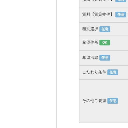
賃料【賃貸物件】
任意
種別選択
任意
希望住所
OK
希望沿線
任意
こだわり条件
任意
その他ご要望
任意