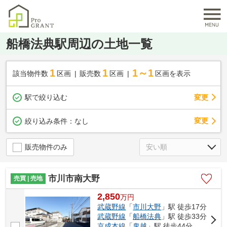
船橋法典駅周辺の土地一覧
1
1
1～1
該当物件数
区画
販売数
区画
区画を表示
駅で絞り込む
変更
変更
絞り込み条件：
なし
販売物件のみ
市川市南大野
売買 | 売地
2,850
万
円
武蔵野線
「
市川大野
」駅 徒歩17分
武蔵野線
「
船橋法典
」駅 徒歩33分
京成本線
「
鬼越
」駅 徒歩44分