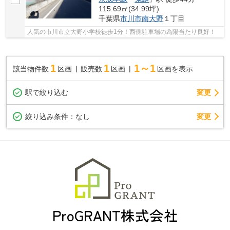
115.69㎡(34.99坪)
千葉県
市川市
南大野
１丁目
人気の市川市立大野小学校徒歩1分！西側駐車場の為陽当たり良好！
1
1
1～1
該当物件数
区画
販売数
区画
区画を表示
駅で絞り込む
変更
変更
絞り込み条件：
なし
ProGRANT株式会社