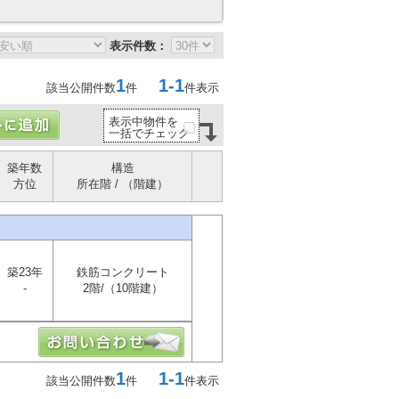
表示件数：
1
1-1
該当公開件数
件
件表示
表示中物件を
一括でチェック
築年数
構造
方位
所在階 / （階建）
築23年
鉄筋コンクリート
-
2階/（10階建）
1
1-1
該当公開件数
件
件表示