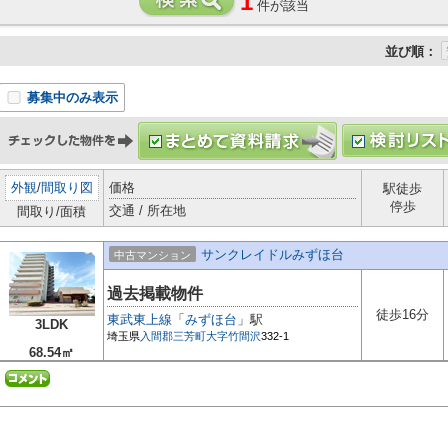
1
件が該当
並び順：
募集中のみ表示
外観
/
間取り図
価格
駅徒歩
停歩
交通 / 所在地
間取り/面積
サンクレイドルみずほ台
中古マンション
過去掲載物件
徒歩16分
東武東上線
「
みずほ台
」駅
3LDK
埼玉県
入間郡三芳町
大字竹間沢
332-1
68.54㎡