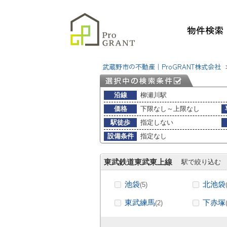
物件検索
武蔵野市の不動産｜ProGRANT株式会社
沿線
柳瀬川駅
価格
下限なし～上限なし
駅徒歩
指定しない
設備条件
指定なし
東武鉄道東武東上線
駅で絞り込む
池袋
北池袋
(5)
東武練馬
下赤塚
(2)