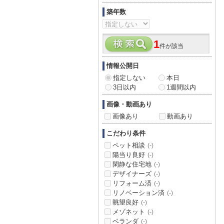
築年数
1
件が該当
情報公開日
指定しない
本日
3日以内
1週間以内
画像・動画あり
画像あり
動画あり
こだわり条件
ペット相談
(-)
陽当り良好
(-)
閑静な住宅地
(-)
デザイナーズ
(-)
リフォーム済
(-)
リノベーション済
(-)
眺望良好
(-)
メゾネット
(-)
ベランダ
(-)