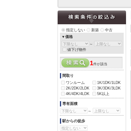
指定しない
新築
中古
▼価格
～
値下げ物件
1
件が該当
間取り
ワンルーム
1K/1DK/1LDK
2K/2DK/2LDK
3K/3DK/3LDK
4K/4DK/4LDK
5K以上
専有面積
～
駅からの徒歩