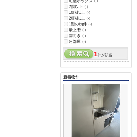
宅配ボックス
(-)
2階以上
(-)
10階以上
(-)
20階以上
(-)
1階の物件
(-)
最上階
(-)
南向き
(-)
角部屋
(-)
1
件が該当
新着物件