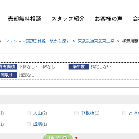
売却無料相談
スタッフ紹介
お客様の声
会
(マンション(売買))路線・駅から探す
東武鉄道東武東上線
柳瀬川駅
>
>
>
専有面積
下限なし～上限なし
築年数
指定しない
間取り
指定なし
大山
中板橋
とき
(1)
(2)
(1)
成増
(1)
(1)