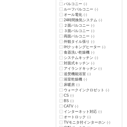
バルコニー
(-)
ルーフバルコニー
(-)
オール電化
(-)
24時間換気システム
(-)
２面バルコニー
(-)
３面バルコニー
(-)
両面バルコニー
(-)
外観タイル張り
(-)
IHクッキングヒーター
(-)
食器洗い乾燥機
(-)
システムキッチン
(-)
対面式キッチン
(-)
アイランドキッチン
(-)
追焚機能浴室
(-)
浴室乾燥機
(-)
床暖房
(-)
ウォークインクロゼット
(-)
CS
(-)
BS
(-)
CATV
(-)
インターネット対応
(-)
オートロック
(-)
TVモニタ付インターホン
(-)