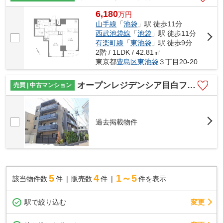
6,180
万
円
山手線
「
池袋
」駅 徒歩11分
西武池袋線
「
池袋
」駅 徒歩11分
有楽町線
「
東池袋
」駅 徒歩9分
2階 / 1LDK / 42.81㎡
東京都
豊島区
東池袋
３丁目20-20
オープンレジデンシア目白フロントコート
売買 | 中古マンション
過去掲載物件
5
4
1～5
該当物件数
件
販売数
件
件を表示
駅で絞り込む
変更