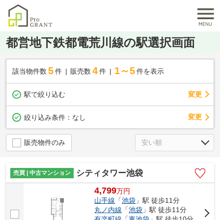
都営地下鉄都電荒川線の駅選択画面
5
4
1～5
該当物件数
件
販売数
件
件を表示
駅で絞り込む
変更
変更
絞り込み条件：
なし
販売物件のみ
シティタワー池袋
売買 | 中古マンション
4,799
万
円
山手線
「
池袋
」駅 徒歩11分
丸ノ内線
「
池袋
」駅 徒歩11分
有楽町線
「
東池袋
」駅 徒歩10分