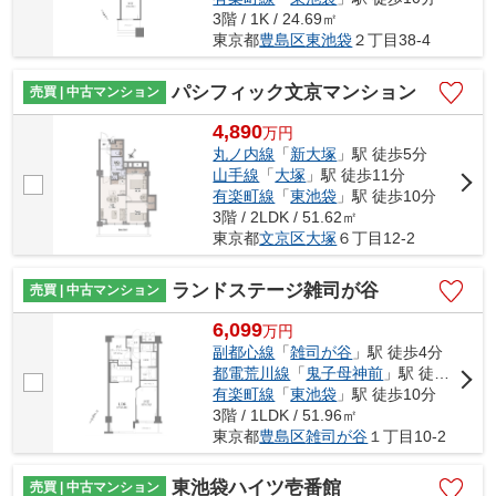
3階 / 1K / 24.69㎡
東京都
豊島区
東池袋
２丁目38-4
パシフィック文京マンション
売買 | 中古マンション
4,890
万
円
丸ノ内線
「
新大塚
」駅 徒歩5分
山手線
「
大塚
」駅 徒歩11分
有楽町線
「
東池袋
」駅 徒歩10分
3階 / 2LDK / 51.62㎡
東京都
文京区
大塚
６丁目12-2
ランドステージ雑司が谷
売買 | 中古マンション
6,099
万
円
副都心線
「
雑司が谷
」駅 徒歩4分
都電荒川線
「
鬼子母神前
」駅 徒歩4分
有楽町線
「
東池袋
」駅 徒歩10分
3階 / 1LDK / 51.96㎡
東京都
豊島区
雑司が谷
１丁目10-2
東池袋ハイツ壱番館
売買 | 中古マンション