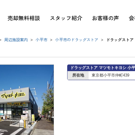
売却無料相談
スタッフ紹介
お客様の声
会
周辺施設案内
小平市
小平市のドラッグストア
ドラッグストア
>
>
>
>
ドラッグストア マツモトキヨシ 小
所在地
東京都小平市仲町439