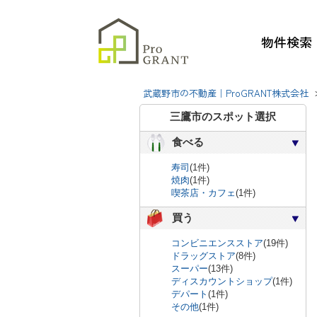
物件検索
武蔵野市の不動産｜ProGRANT株式会社
三鷹市のスポット選択
食べる
寿司
(1件)
焼肉
(1件)
喫茶店・カフェ
(1件)
買う
コンビニエンスストア
(19件)
ドラッグストア
(8件)
スーパー
(13件)
ディスカウントショップ
(1件)
デパート
(1件)
その他
(1件)