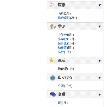
医療
内科
(1件)
総合病院
(2件)
学ぶ
中学校
(6件)
小学校
(12件)
保育園
(10件)
幼稚園
(5件)
高校
(1件)
生活
郵便局
(1件)
出かける
公園
(10件)
交通
駅
(1件)