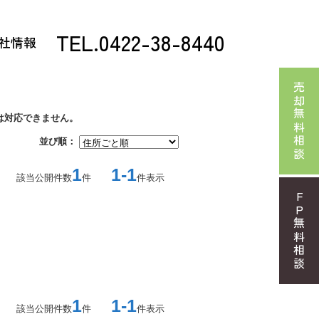
TEL.0422-38-8440
社情報
売却無料相談
は対応できません。
並び順：
1
1-1
該当公開件数
件
件表示
FP無料相談
1
1-1
該当公開件数
件
件表示