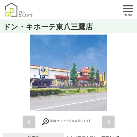
ドン・キホーテ東八三鷹店
前
次
画像タップで拡大表示【
1
/1】