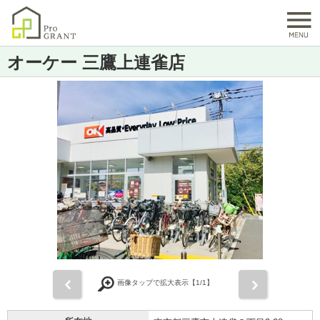
オーケー 三鷹上連雀店
前
次
画像タップで拡大表示【
1
/1】