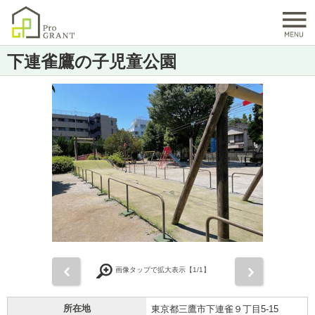
下連雀鷹の子児童公園
前
次
画像タップで拡大表示【
1
/1】
所在地
東京都三鷹市下連雀９丁目5-15