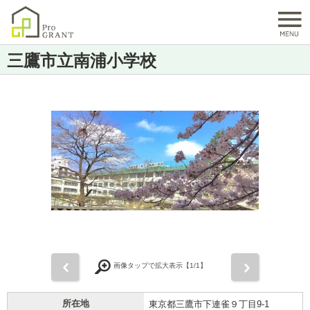
三鷹市立南浦小学校
前
次
画像タップで拡大表示【
1
/1】
所在地
東京都三鷹市下連雀９丁目9-1