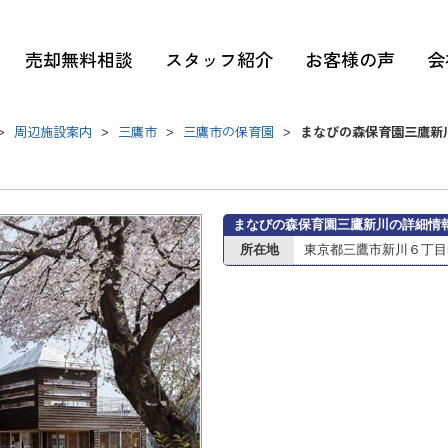
売却無料相談
スタッフ紹介
お客様の声
会
周辺施設案内
三鷹市
三鷹市の保育園
まなびの森保育園三鷹新
>
>
>
>
まなびの森保育園三鷹新川の詳細情
所在地
東京都三鷹市新川６丁目5