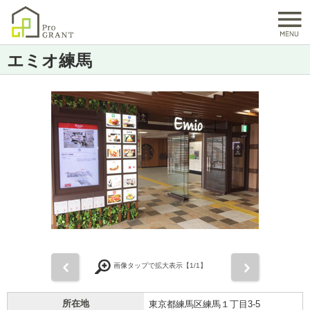
エミオ練馬
前
次
画像タップで拡大表示【
1
/1】
所在地
東京都練馬区練馬１丁目3-5