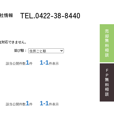
TEL.0422-38-8440
社情報
売却無料相談
は対応できません。
並び順：
1
1-1
該当公開件数
件
件表示
FP無料相談
1
1-1
該当公開件数
件
件表示