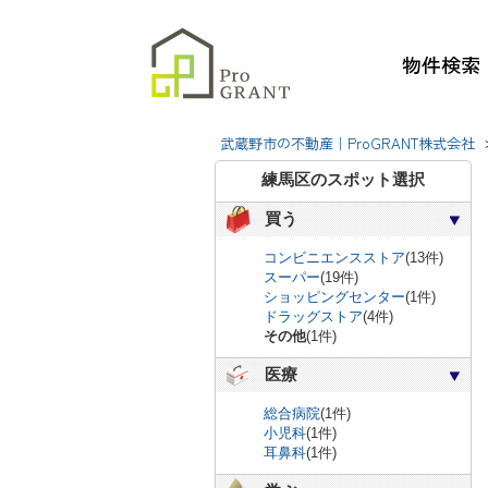
物件検索
武蔵野市の不動産｜ProGRANT株式会社
練馬区のスポット選択
買う
コンビニエンスストア
(13件)
スーパー
(19件)
ショッピングセンター
(1件)
ドラッグストア
(4件)
その他
(1件)
医療
総合病院
(1件)
小児科
(1件)
耳鼻科
(1件)