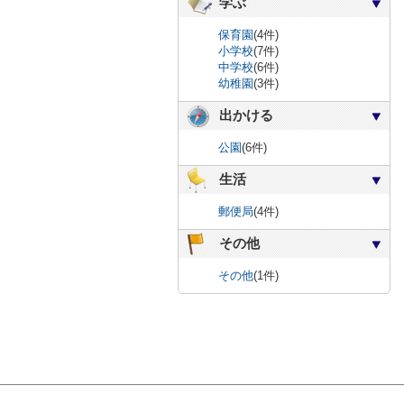
学ぶ
保育園
(4件)
小学校
(7件)
中学校
(6件)
幼稚園
(3件)
出かける
公園
(6件)
生活
郵便局
(4件)
その他
その他
(1件)