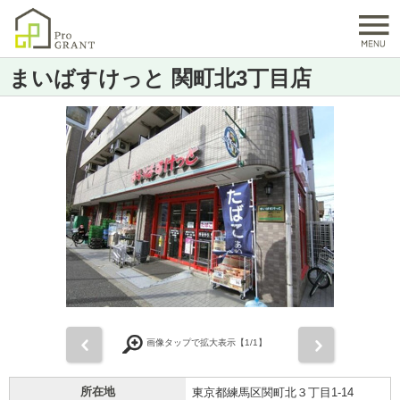
まいばすけっと 関町北3丁目店
前
次
画像タップで拡大表示【
1
/1】
所在地
東京都練馬区関町北３丁目1-14