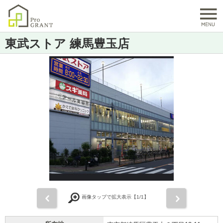
東武ストア 練馬豊玉店
前
次
画像タップで拡大表示【
1
/1】