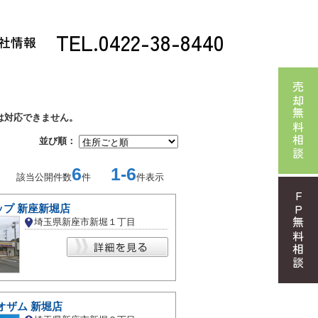
TEL.0422-38-8440
社情報
売却無料相談
は対応できません。
並び順：
6
1-6
該当公開件数
件
件表示
FP無料相談
ップ 新座新堀店
埼玉県新座市新堀１丁目
オザム 新堀店