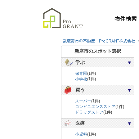
物件検索
武蔵野市の不動産｜ProGRANT株式会社
新座市のスポット選択
学ぶ
保育園
(1件)
小学校
(1件)
買う
スーパー
(1件)
コンビニエンスストア
(1件)
ドラッグストア
(1件)
医療
小児科
(1件)