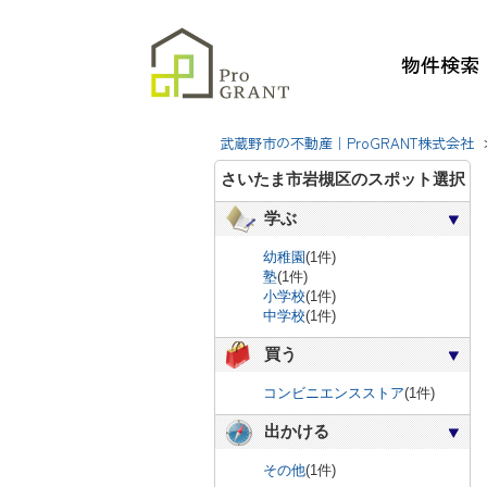
物件検索
武蔵野市の不動産｜ProGRANT株式会社
さいたま市岩槻区のスポット選択
学ぶ
幼稚園
(1件)
塾
(1件)
小学校
(1件)
中学校
(1件)
買う
コンビニエンスストア
(1件)
出かける
その他
(1件)