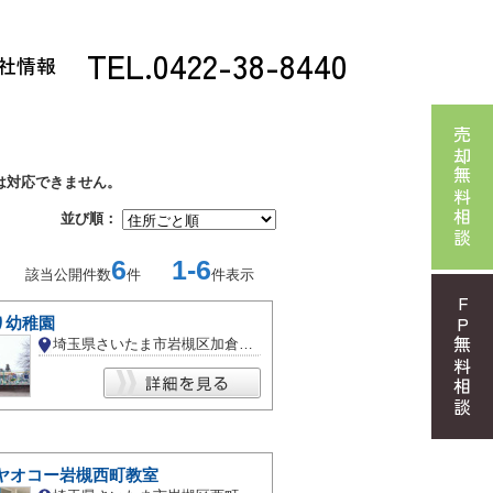
TEL.0422-38-8440
社情報
売却無料相談
は対応できません。
並び順：
6
1-6
該当公開件数
件
件表示
FP無料相談
り幼稚園
埼玉県さいたま市岩槻区加倉１丁目
 ヤオコー岩槻西町教室